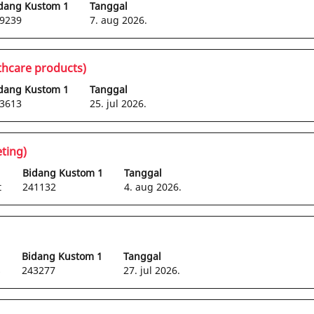
dang Kustom 1
Tanggal
k
9239
7. aug 2026.
hat
l
rjaan
thcare products)
luruhan.
dang Kustom 1
Tanggal
3613
25. jul 2026.
ting)
Bidang Kustom 1
Tanggal
t
241132
4. aug 2026.
Bidang Kustom 1
Tanggal
s
243277
27. jul 2026.