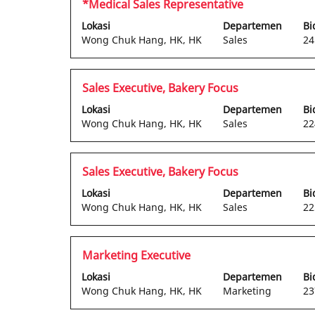
Jabatan
Pilih
*Medical Sales Representative
konten
dengan
Lokasi
Departemen
Bi
lengkap
bilah
Wong Chuk Hang, HK, HK
Sales
24
informasi
spasi
pekerjaan
untuk
tersebut.
melihat
Jabatan
Pilih
Sales Executive, Bakery Focus
konten
dengan
Lokasi
Departemen
Bi
lengkap
bilah
Wong Chuk Hang, HK, HK
Sales
22
informasi
spasi
pekerjaan
untuk
tersebut.
melihat
Jabatan
Pilih
Sales Executive, Bakery Focus
konten
dengan
Lokasi
Departemen
Bi
lengkap
bilah
Wong Chuk Hang, HK, HK
Sales
22
informasi
spasi
pekerjaan
untuk
tersebut.
melihat
Jabatan
Pilih
Marketing Executive
konten
dengan
Lokasi
Departemen
Bi
lengkap
bilah
Wong Chuk Hang, HK, HK
Marketing
23
informasi
spasi
pekerjaan