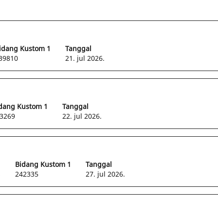
arian
k
ng
idang Kustom 1
Tanggal
".
39810
21. jul 2026.
ampilkan
ga
dang Kustom 1
Tanggal
3269
22. jul 2026.
rjaan
akan
ol
Bidang Kustom 1
Tanggal
k
s
242335
27. jul 2026.
vigasi
ar
rjaan.