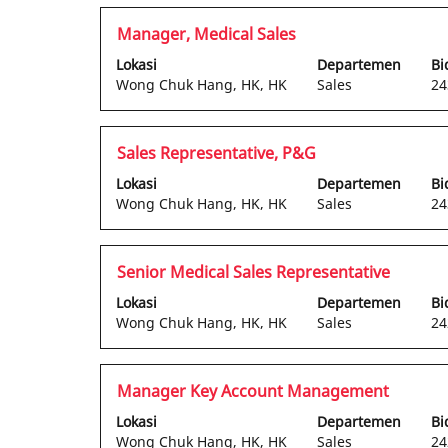
untuk
tersebut.
melihat
Jabatan
Pilih
Manager, Medical Sales
konten
dengan
Lokasi
Departemen
Bi
lengkap
bilah
Wong Chuk Hang, HK, HK
Sales
24
informasi
spasi
pekerjaan
untuk
tersebut.
melihat
Jabatan
Pilih
Sales Representative, P&G
konten
dengan
Lokasi
Departemen
Bi
lengkap
bilah
Wong Chuk Hang, HK, HK
Sales
24
informasi
spasi
pekerjaan
untuk
tersebut.
melihat
Jabatan
Pilih
Senior Medical Sales Representative
konten
dengan
Lokasi
Departemen
Bi
lengkap
bilah
Wong Chuk Hang, HK, HK
Sales
24
informasi
spasi
pekerjaan
untuk
tersebut.
melihat
Jabatan
Pilih
Manager Key Account Management
konten
dengan
Lokasi
Departemen
Bi
lengkap
bilah
Wong Chuk Hang, HK, HK
Sales
24
informasi