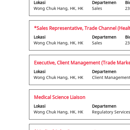
Lokasi
Departemen
Bi
lengkap
untu
bilah
Wong Chuk Hang, HK, HK
Sales
23
informasi
meli
spasi
pekerjaan
detai
untuk
tersebut.
peke
melihat
Jabatan
Pilih
*Sales Representative, Trade Channel (Heal
kese
konten
dengan
Lokasi
Departemen
Bi
lengkap
bilah
Wong Chuk Hang, HK, HK
Sales
23
informasi
spasi
pekerjaan
untuk
tersebut.
melihat
Jabatan
Pilih
Executive, Client Management (Trade Marke
konten
dengan
Lokasi
Departemen
lengkap
bilah
Wong Chuk Hang, HK, HK
Client Managemen
informasi
spasi
pekerjaan
untuk
tersebut.
melihat
Jabatan
Pilih
Medical Science Liaison
konten
dengan
Lokasi
Departemen
lengkap
bilah
Wong Chuk Hang, HK, HK
Regulatory Service
informasi
spasi
pekerjaan
untuk
tersebut.
melihat