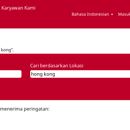
 Karyawan Kami
Bahasa Indonesian
Masuk
alaman
at
 kong".
Cari berdasarkan Lokasi
n menerima peringatan: