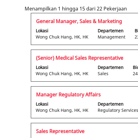
Hasil
Menampilkan 1 hingga 15 dari 22 Pekerjaan
penc
Jabatan
Pilih
General Manager, Sales & Marketing
untu
dengan
"ho
Lokasi
Departemen
B
bilah
kong
Wong Chuk Hang, HK, HK
Management
2
spasi
Men
untuk
1
melihat
hing
Jabatan
Pilih
(Senior) Medical Sales Representative
konten
15
dengan
Lokasi
Departemen
Bi
lengkap
dari
bilah
Wong Chuk Hang, HK, HK
Sales
24
informasi
22
spasi
pekerjaan
Peke
untuk
tersebut.
Gun
melihat
Jabatan
Pilih
Manager Regulatory Affairs
tomb
konten
dengan
Tab
Lokasi
Departemen
lengkap
bilah
untu
Wong Chuk Hang, HK, HK
Regulatory Service
informasi
spasi
mena
pekerjaan
untuk
Daft
tersebut.
melihat
Peke
Jabatan
Pilih
Sales Representative
konten
Pilih
dengan