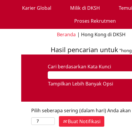
Karier Global
Milik di DKSH
Temui
Proses Rekrutmen
(h
Beranda
|
Hong Kong di DKSH
sa
ini)
Hasil pencarian untuk
"hong
Cari berdasarkan Kata Kunci
Tampilkan Lebih Banyak Opsi
Pilih seberapa sering (dalam hari) Anda aka
Buat Notifikasi