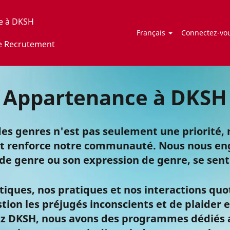
e à DKSH
Français
Connectez-vous
e Recrutement
Appartenance à DKSH
des genres n'est pas seulement une priorité,
ail et renforce notre communauté. Nous nous 
 de genre ou son expression de genre, se sent
iques, nos pratiques et nos interactions quot
ion les préjugés inconscients et de plaider e
hez DKSH, nous avons des programmes dédiés 