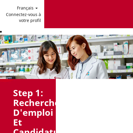
Français
Connectez-vous à
votre profil
Step 1:
Recherche
D'emploi
Et
Candidature