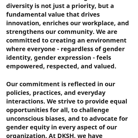
ce que nous
proposerons
diversity is not just a priority, but a
recherchons.
fundamental value that drives
une offre et
innovation, enriches our workplace, and
commencerons
strengthens our community. We are
le processus
committed to creating an environment
d'intégration,
where everyone - regardless of gender
garantissant
identity, gender expression - feels
ainsi une
empowered, respected, and valued.
transition
fluide et
Our commitment is reflected in our
accueillante
policies, practices, and everyday
pour le
interactions. We strive to provide equal
nouveau
opportunities for all, to challenge
membre de
unconscious biases, and to advocate for
notre équipe
gender equity in every aspect of our
- vous.
organization. At DKSH, we have