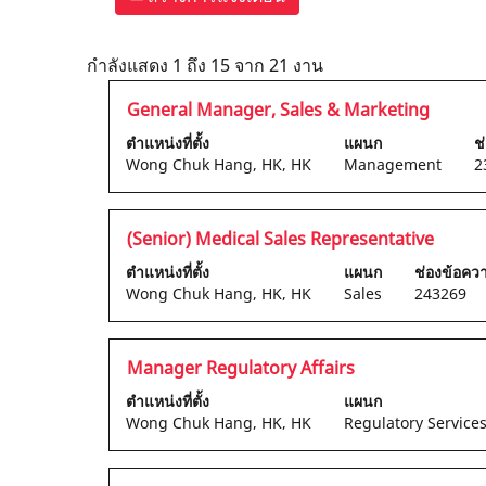
ผล
กำลังแสดง 1 ถึง 15 จาก 21 งาน
การ
ตำแหน่ง
เลือก
General Manager, Sales & Marketing
ค้นหา
โดย
สำหรับ
ตำแหน่งที่ตั้ง
แผนก
ช
ใช้
"hong
Wong Chuk Hang, HK, HK
Management
2
Space
kong".
Bar
กำลัง
เพื่อ
แสดง
ตำแหน่ง
เลือก
(Senior) Medical Sales Representative
ดู
1
โดย
ตำแหน่งที่ตั้ง
แผนก
ช่องข้อค
เนื้อหา
ถึง
ใช้
Wong Chuk Hang, HK, HK
Sales
243269
แบบ
15
Space
เต็ม
จาก
Bar
ของ
21
เพื่อ
ตำแหน่ง
เลือก
Manager Regulatory Affairs
ข้อมูล
งาน
ดู
โดย
งาน
ใช้
ตำแหน่งที่ตั้ง
แผนก
เนื้อหา
ใช้
ปุ่ม
Wong Chuk Hang, HK, HK
Regulatory Service
แบบ
Space
Tab
เต็ม
Bar
เพื่อ
ของ
เพื่อ