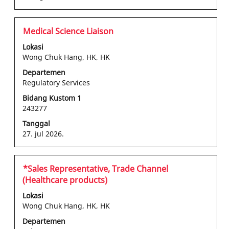
Jabatan
Pilih
Medical Science Liaison
dengan
Lokasi
bilah
Wong Chuk Hang, HK, HK
spasi
Departemen
untuk
Regulatory Services
melihat
konten
Bidang Kustom 1
243277
lengkap
informasi
Tanggal
pekerjaan
27. jul 2026.
tersebut.
Jabatan
Pilih
*Sales Representative, Trade Channel
dengan
(Healthcare products)
bilah
Lokasi
spasi
Wong Chuk Hang, HK, HK
untuk
Departemen
melihat