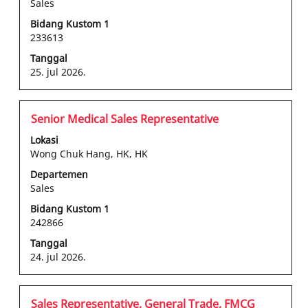
Sales
konten
lengkap
Bidang Kustom 1
233613
informasi
pekerjaan
Tanggal
tersebut.
25. jul 2026.
Jabatan
Pilih
Senior Medical Sales Representative
dengan
Lokasi
bilah
Wong Chuk Hang, HK, HK
spasi
Departemen
untuk
Sales
melihat
konten
Bidang Kustom 1
242866
lengkap
informasi
Tanggal
pekerjaan
24. jul 2026.
tersebut.
Jabatan
Pilih
Sales Representative, General Trade, FMCG