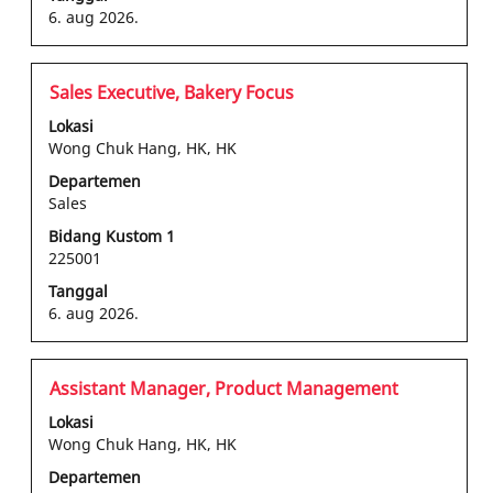
pekerjaan
6. aug 2026.
tersebut.
Jabatan
Pilih
Sales Executive, Bakery Focus
dengan
Lokasi
bilah
Wong Chuk Hang, HK, HK
spasi
Departemen
untuk
Sales
melihat
konten
Bidang Kustom 1
225001
lengkap
informasi
Tanggal
pekerjaan
6. aug 2026.
tersebut.
Jabatan
Pilih
Assistant Manager, Product Management
dengan
Lokasi
bilah
Wong Chuk Hang, HK, HK
spasi
Departemen
untuk