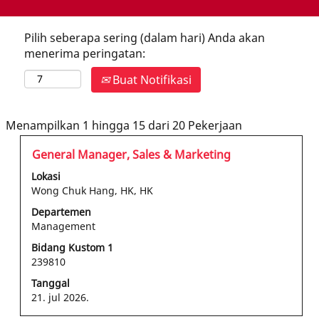
Pilih seberapa sering (dalam hari) Anda akan
menerima peringatan:
Buat Notifikasi
Hasil
Menampilkan 1 hingga 15 dari 20 Pekerjaan
pencarian
Jabatan
Pilih
General Manager, Sales & Marketing
untuk
dengan
"Hong
Lokasi
bilah
Kong".
Wong Chuk Hang, HK, HK
spasi
Menampilkan
Departemen
untuk
1
Management
melihat
hingga
konten
Bidang Kustom 1
15
239810
lengkap
dari
informasi
20
Tanggal
pekerjaan
Pekerjaan
21. jul 2026.
tersebut.
Gunakan