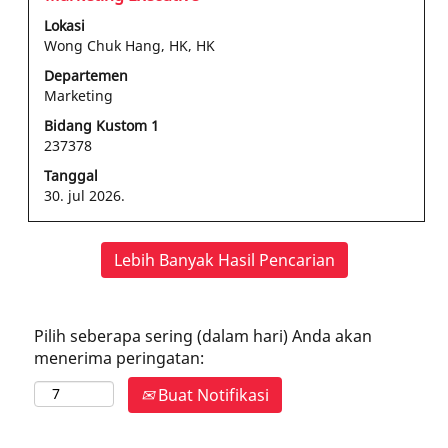
dengan
Lokasi
bilah
Wong Chuk Hang, HK, HK
spasi
Departemen
untuk
Marketing
melihat
konten
Bidang Kustom 1
237378
lengkap
informasi
Tanggal
pekerjaan
30. jul 2026.
tersebut.
Lebih Banyak Hasil Pencarian
Pilih seberapa sering (dalam hari) Anda akan
menerima peringatan:
Buat Notifikasi