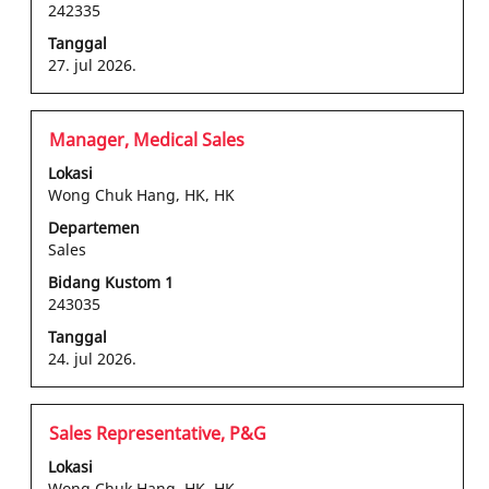
242335
lengkap
informasi
Tanggal
pekerjaan
27. jul 2026.
tersebut.
Jabatan
Pilih
Manager, Medical Sales
dengan
Lokasi
bilah
Wong Chuk Hang, HK, HK
spasi
Departemen
untuk
Sales
melihat
konten
Bidang Kustom 1
243035
lengkap
informasi
Tanggal
pekerjaan
24. jul 2026.
tersebut.
Jabatan
Pilih
Sales Representative, P&G
dengan
Lokasi
bilah
Wong Chuk Hang, HK, HK