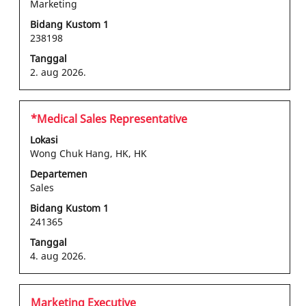
Marketing
melihat
konten
Bidang Kustom 1
238198
lengkap
informasi
Tanggal
pekerjaan
2. aug 2026.
tersebut.
Jabatan
Pilih
*Medical Sales Representative
dengan
Lokasi
bilah
Wong Chuk Hang, HK, HK
spasi
Departemen
untuk
Sales
melihat
konten
Bidang Kustom 1
241365
lengkap
informasi
Tanggal
pekerjaan
4. aug 2026.
tersebut.
Jabatan
Pilih
Marketing Executive