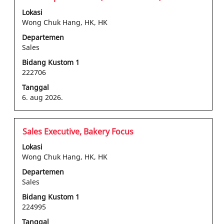
dengan
Lokasi
bilah
Wong Chuk Hang, HK, HK
spasi
Departemen
untuk
Sales
melihat
konten
Bidang Kustom 1
222706
lengkap
informasi
Tanggal
pekerjaan
6. aug 2026.
tersebut.
Jabatan
Pilih
Sales Executive, Bakery Focus
dengan
Lokasi
bilah
Wong Chuk Hang, HK, HK
spasi
Departemen
untuk
Sales
melihat
konten
Bidang Kustom 1
224995
lengkap
informasi
Tanggal