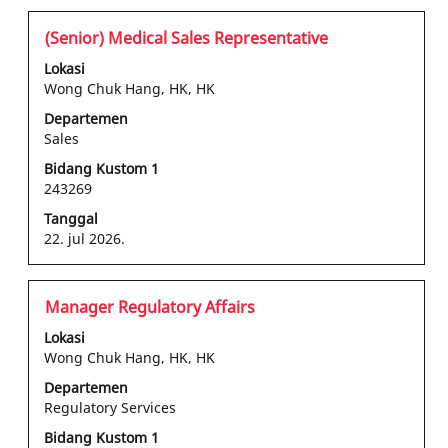
tombol
Tab
Jabatan
Pilih
(Senior) Medical Sales Representative
untuk
dengan
Lokasi
menavigasi
bilah
Wong Chuk Hang, HK, HK
Daftar
spasi
Departemen
Pekerjaan.
untuk
Sales
Pilih
melihat
untuk
konten
Bidang Kustom 1
melihat
243269
lengkap
detail
informasi
Tanggal
pekerjaan
pekerjaan
22. jul 2026.
keseluruhan.
tersebut.
Jabatan
Pilih
Manager Regulatory Affairs
dengan
Lokasi
bilah
Wong Chuk Hang, HK, HK
spasi
Departemen
untuk
Regulatory Services
melihat
konten
Bidang Kustom 1