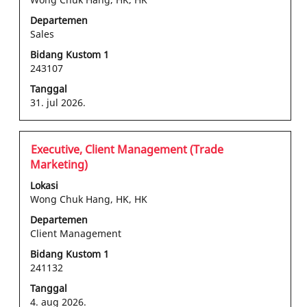
spasi
Departemen
untuk
Sales
melihat
konten
Bidang Kustom 1
243107
lengkap
informasi
Tanggal
pekerjaan
31. jul 2026.
tersebut.
Jabatan
Pilih
Executive, Client Management (Trade
dengan
Marketing)
bilah
Lokasi
spasi
Wong Chuk Hang, HK, HK
untuk
Departemen
melihat
Client Management
konten
lengkap
Bidang Kustom 1
241132
informasi
pekerjaan
Tanggal
tersebut.
4. aug 2026.